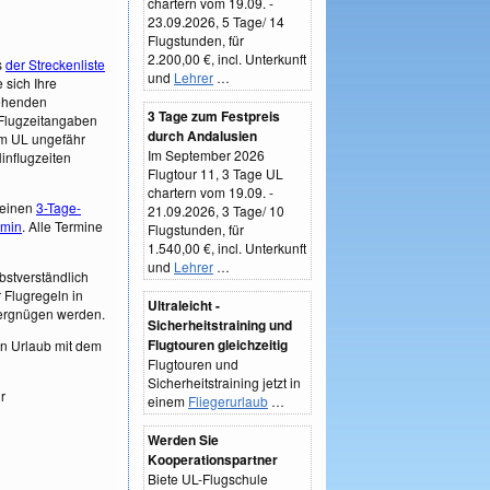
chartern vom 19.09. -
23.09.2026, 5 Tage/ 14
Flugstunden, für
2.200,00 €, incl. Unterkunft
s
der Streckenliste
und
Lehrer
…
 sich Ihre
tehenden
3 Tage zum Festpreis
 Flugzeitangaben
durch Andalusien
em UL ungefähr
Im September 2026
Hinflugzeiten
Flugtour 11, 3 Tage UL
chartern vom 19.09. -
 einen
3-Tage-
21.09.2026, 3 Tage/ 10
rmin
. Alle Termine
Flugstunden, für
1.540,00 €, incl. Unterkunft
und
Lehrer
…
lbstverständlich
 Flugregeln in
Ultraleicht -
 Vergnügen werden.
Sicherheitstraining und
Flugtouren gleichzeitig
ren Urlaub mit dem
Flugtouren und
Sicherheitstraining jetzt in
r
einem
Fliegerurlaub
…
Werden Sie
Kooperationspartner
Biete UL-Flugschule