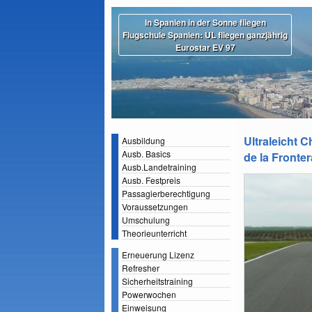
In Spanien in der Sonne fliegen
Flugschule Spanien: UL fliegen ganzjährig
Eurostar EV 97
Ultraleicht C
Ausbildung
Ausb. Basics
de la Fronter
Ausb.Landetraining
Ausb. Festpreis
Passagierberechtigung
Voraussetzungen
Umschulung
Theorieunterricht
Erneuerung Lizenz
Refresher
Sicherheitstraining
Powerwochen
Einweisung