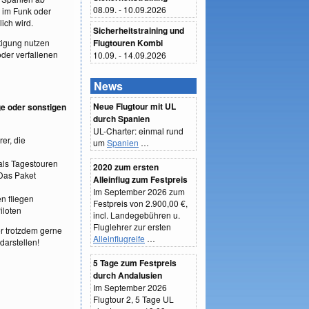
08.09. - 10.09.2026
e, im Funk oder
lich wird.
Sicherheitstraining und
tigung nutzen
Flugtouren Kombi
der verfallenen
10.09. - 14.09.2026
News
Neue Flugtour mit UL
ge oder sonstigen
durch Spanien
UL-Charter: einmal rund
er, die
um
Spanien
…
als Tagestouren
2020 zum ersten
Das Paket
Alleinflug zum Festpreis
Im September 2026 zum
n fliegen
Festpreis von 2.900,00 €,
iloten
incl. Landegebühren u.
Fluglehrer zur ersten
er trotzdem gerne
Alleinflugreife
…
darstellen!
5 Tage zum Festpreis
durch Andalusien
Im September 2026
Flugtour 2, 5 Tage UL