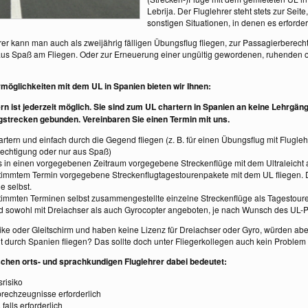
Lebrija. Der Fluglehrer steht stets zur Seit
sonstigen Situationen, in denen es erforder
rer kann man auch als zweijährig fälligen Übungsflug fliegen, zur Passagierberech
aus Spaß am Fliegen. Oder zur Erneuerung einer ungültig gewordenen, ruhenden o
möglichkeiten mit dem UL in Spanien bieten wir Ihnen:
ern ist jederzeit möglich. Sie sind zum UL chartern in Spanien an keine Lehrgän
gstrecken gebunden. Vereinbaren Sie einen Termin mit uns.
hartern und einfach durch die Gegend fliegen (z. B. für einen Übungsflug mit Fluglehr
echtigung oder nur aus Spaß)
s in einen vorgegebenen Zeitraum vorgegebene Streckenflüge mit dem Ultraleicht 
stimmtem Termin vorgegebene Streckenflugtagestourenpakete mit dem UL fliegen. 
e selbst.
stimmten Terminen selbst zusammengestellte einzelne Streckenflüge als Tagestoure
ird sowohl mit Dreiachser als auch Gyrocopter angeboten, je nach Wunsch des UL-P
 Trike oder Gleitschirm und haben keine Lizenz für Dreiachser oder Gyro, würden ab
t durch Spanien fliegen? Das sollte doch unter Fliegerkollegen auch kein Problem 
tschen orts- und sprachkundigen Fluglehrer dabei bedeutet:
risiko
rechzeugnisse erforderlich
 falls erforderlich