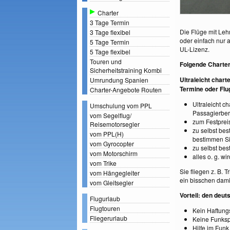
Charter
3 Tage Termin
Die Flüge mit Leh
3 Tage flexibel
oder einfach nur 
5 Tage Termin
UL-Lizenz.
5 Tage flexibel
Touren und
Folgende Charter
Sicherheitstraining Kombi
Ultraleicht chart
Umrundung Spanien
Termine oder Flu
Charter-Angebote Routen
Ultraleicht c
Umschulung vom PPL
Passagierber
vom Segelflug/
zum Festprei
Reisemotorsegler
zu selbst be
vom PPL(H)
bestimmen Si
vom Gyrocopter
zu selbst be
vom Motorschirm
alles o. g. w
vom Trike
Sie fliegen z. B.
vom Hängegleiter
ein bisschen dami
vom Gleitsegler
Vorteil: den deu
Flugurlaub
Flugtouren
Kein Haftungs
Fliegerurlaub
Keine Funksp
Hilfe im Funk,