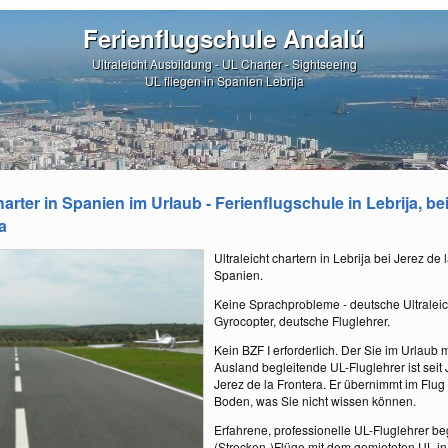
Ferienflugschule Andalú
Ultraleicht Ausbildung - UL Charter - Sightseeing
UL fliegen in Spanien Lebrija
harter in Spanien im Urlaub - Ferienflugschule in Lebrija, be
a
Ultraleicht chartern in Lebrija bei Jerez de 
Spanien.
Keine Sprachprobleme - deutsche Ultralei
Gyrocopter, deutsche Fluglehrer.
Kein BZF I erforderlich. Der Sie im Urlaub
Ausland begleitende UL-Fluglehrer ist seit 
Jerez de la Frontera. Er übernimmt im Flu
Boden, was Sie nicht wissen können.
Erfahrene, professionelle UL-Fluglehrer beg
(Strecken-)Flüge mit dem gemieteten UL i