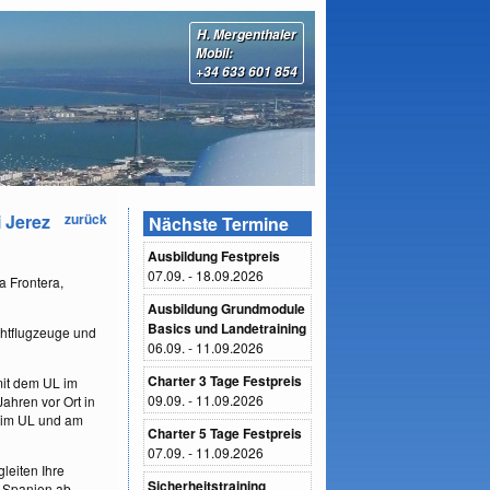
H. Mergenthaler
Mobil:
+34 633 601 854
i Jerez
zurück
Nächste Termine
Ausbildung Festpreis
07.09. - 18.09.2026
la Frontera,
Ausbildung Grundmodule
Basics und Landetraining
chtflugzeuge und
06.09. - 11.09.2026
Charter 3 Tage Festpreis
 mit dem UL im
09.09. - 11.09.2026
Jahren vor Ort in
g im UL und am
Charter 5 Tage Festpreis
07.09. - 11.09.2026
leiten Ihre
Sicherheitstraining
n Spanien ab