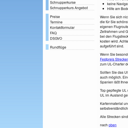
Schnupperkurse
keine Naviga
Schnupperkurs Angebot
Hilfe am Bode
Preise
Wenn Sie sich nich
die für Sie schöns
Termine
eigenen Flugrout
Kontaktformular
Zeitrahmen und G
FAQ
bei den Flugstre
DSGVO
kosten wird. Achte
aufgeführt sind.
Rundflüge
Wenn Sie besonder
Festpreis Strecke
zum UL-Charter de
Sollten Sie das Ul
auch möglich. Ein
Spanien läßt Ihne
Top gepflegte UL 
UL im Ausland ge
Kartenmaterial un
selbstverständlich
Alle Strecken sind
nach
oben