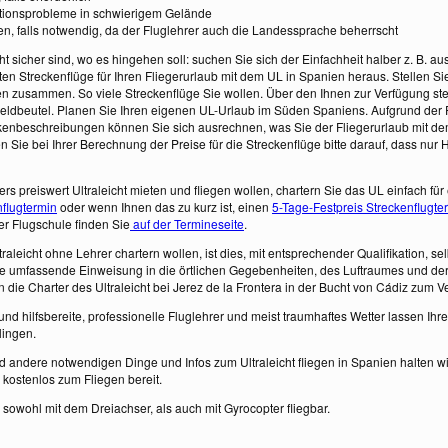
tionsprobleme in schwierigem Gelände
n, falls notwendig, da der Fluglehrer auch die Landessprache beherrscht
t sicher sind, wo es hingehen soll: suchen Sie sich der Einfachheit halber z. B. au
ten Streckenflüge für Ihren Fliegerurlaub mit dem UL in Spanien heraus. Stellen Sie
en zusammen. So viele Streckenflüge Sie wollen. Über den Ihnen zur Verfügung s
eldbeutel. Planen Sie Ihren eigenen UL-Urlaub im Süden Spaniens. Aufgrund der
ckenbeschreibungen können Sie sich ausrechnen, was Sie der Fliegerurlaub mit d
n Sie bei Ihrer Berechnung der Preise für die Streckenflüge bitte darauf, dass nur 
s preiswert Ultraleicht mieten und fliegen wollen, chartern Sie das UL einfach für
nflugtermin
oder wenn Ihnen das zu kurz ist, einen
5-Tage-Festpreis Streckenflugte
r Flugschule finden Sie
auf der Termineseite
.
traleicht ohne Lehrer chartern wollen, ist dies, mit entsprechender Qualifikation, se
e umfassende Einweisung in die örtlichen Gegebenheiten, des Luftraumes und der
n die Charter des Ultraleicht bei Jerez de la Frontera in der Bucht von Cádiz zum
und hilfsbereite, professionelle Fluglehrer und meist traumhaftes Wetter lassen Ih
lingen.
d andere notwendigen Dinge und Infos zum Ultraleicht fliegen in Spanien halten wi
 kostenlos zum Fliegen bereit.
 sowohl mit dem Dreiachser, als auch mit Gyrocopter fliegbar.