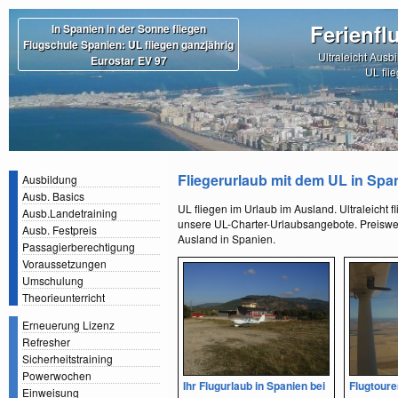
Ferienfl
In Spanien in der Sonne fliegen
Flugschule Spanien: UL fliegen ganzjährig
Ultraleicht Ausb
Eurostar EV 97
UL fli
Fliegerurlaub mit dem UL in Spa
Ausbildung
Ausb. Basics
UL fliegen im Urlaub im Ausland. Ultraleicht 
Ausb.Landetraining
unsere UL-Charter-Urlaubsangebote. Preiswer
Ausb. Festpreis
Ausland in Spanien.
Passagierberechtigung
Voraussetzungen
Umschulung
Theorieunterricht
Erneuerung Lizenz
Refresher
Sicherheitstraining
Powerwochen
Ihr Flugurlaub in Spanien bei
Flugtoure
Einweisung