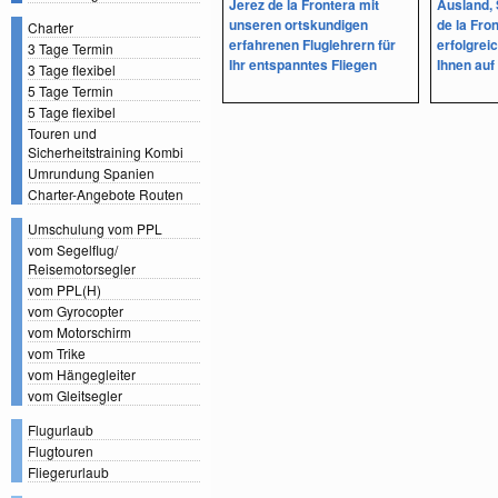
Jerez de la Frontera mit
Ausland, 
unseren ortskundigen
de la Fro
Charter
erfahrenen Fluglehrern für
erfolgrei
3 Tage Termin
Ihr entspanntes Fliegen
Ihnen auf
3 Tage flexibel
5 Tage Termin
5 Tage flexibel
Touren und
Sicherheitstraining Kombi
Umrundung Spanien
Charter-Angebote Routen
Umschulung vom PPL
vom Segelflug/
Reisemotorsegler
vom PPL(H)
vom Gyrocopter
vom Motorschirm
vom Trike
vom Hängegleiter
vom Gleitsegler
Flugurlaub
Flugtouren
Fliegerurlaub